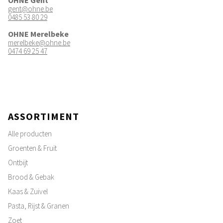
OHNE Gent
gent@ohne.be
0485 53 80 29
OHNE Merelbeke
merelbeke@ohne.be
0474 69 25 47
ASSORTIMENT
Alle producten
Groenten & Fruit
Ontbijt
Brood & Gebak
Kaas & Zuivel
Pasta, Rijst & Granen
Zoet