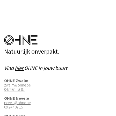
Natuurlijk onverpakt.
Vind
hier
OHNE in jouw buurt
OHNE Zwalm
zwalm@ohne.be
0476 61 08 02
OHNE Nevele
nevele@ohne.be
09 247 07 15