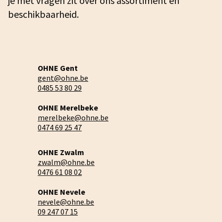
je met vragen zit over ons assortiment en
beschikbaarheid.
OHNE Gent
gent@ohne.be
0485 53 80 29
OHNE Merelbeke
merelbeke@ohne.be
0474 69 25 47
OHNE Zwalm
zwalm@ohne.be
0476 61 08 02
OHNE Nevele
nevele@ohne.be
09 247 07 15