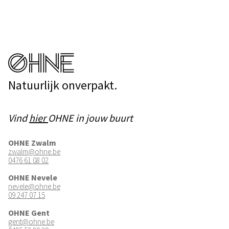
Natuurlijk onverpakt.
Vind
hier
OHNE in jouw buurt
OHNE Zwalm
zwalm@ohne.be
0476 61 08 02
OHNE Nevele
nevele@ohne.be
09 247 07 15
OHNE Gent
gent@ohne.be