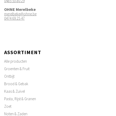
0485 53 80 29
OHNE Merelbeke
merelbeke@ohne.be
0474 69 25 47
ASSORTIMENT
Alle producten
Groenten & Fruit
Ontbijt
Brood & Gebak
Kaas & Zuivel
Pasta, Rijst & Granen
Zoet
Noten & Zaden