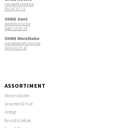
nevele@ohne.be
09 247 07 15
OHNE Gent
gent@ohne.be
0485 53 80 29
OHNE Merelbeke
merelbeke@ohne.be
0474 69 25 47
ASSORTIMENT
Alle producten
Groenten & Fruit
Ontbijt
Brood & Gebak