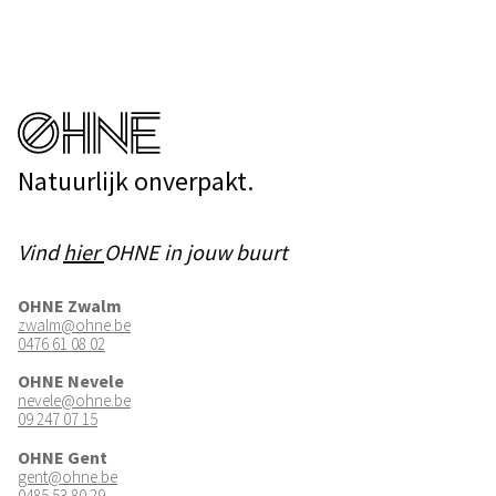
Natuurlijk onverpakt.
Vind
hier
OHNE in jouw buurt
OHNE Zwalm
zwalm@ohne.be
0476 61 08 02
OHNE Nevele
nevele@ohne.be
09 247 07 15
OHNE Gent
gent@ohne.be
0485 53 80 29