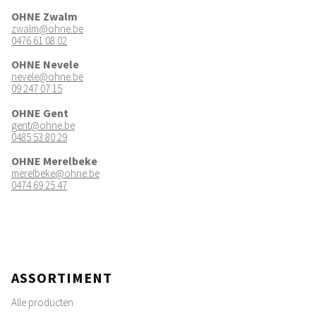
OHNE Zwalm
zwalm@ohne.be
0476 61 08 02
OHNE Nevele
nevele@ohne.be
09 247 07 15
OHNE Gent
gent@ohne.be
0485 53 80 29
OHNE Merelbeke
merelbeke@ohne.be
0474 69 25 47
ASSORTIMENT
Alle producten