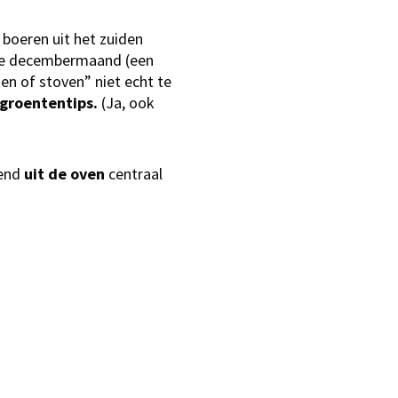
 boeren uit het zuiden
kke decembermaand (een
en of stoven” niet echt te
groententips.
(Ja, ook
iend
uit de oven
centraal