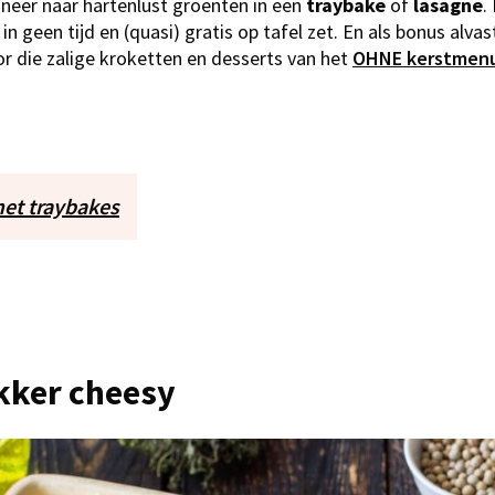
eer naar hartenlust groenten in een
traybake
of
lasagne
.
in geen tijd en (quasi) gratis op tafel zet. En als bonus alvast
or die zalige kroketten en desserts van het
OHNE kerstmen
et traybakes
ekker cheesy