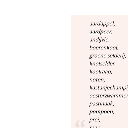
aardappel,
aardpeer
,
andijvie,
boerenkool,
groene selderij,
knolselder,
koolraap,
noten,
kastanjechampi
oesterzwammen
pastinaak,
pompoen
,
prei,
raap,