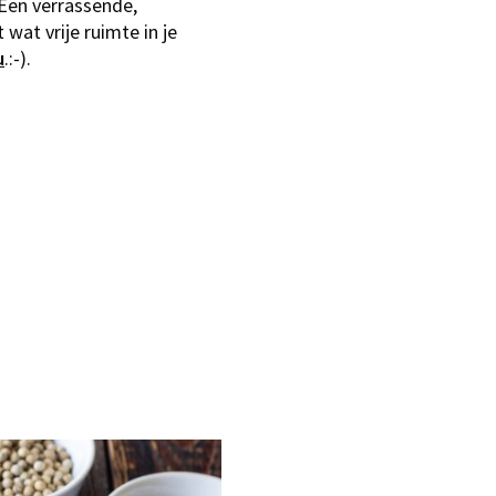
 Een verrassende,
 wat vrije ruimte in je
u
.:-).