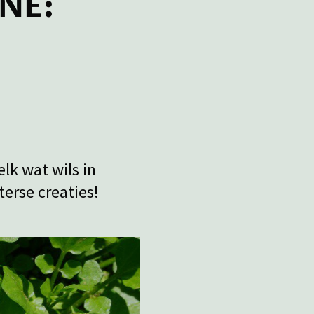
HNE:
lk wat wils in
erse creaties!