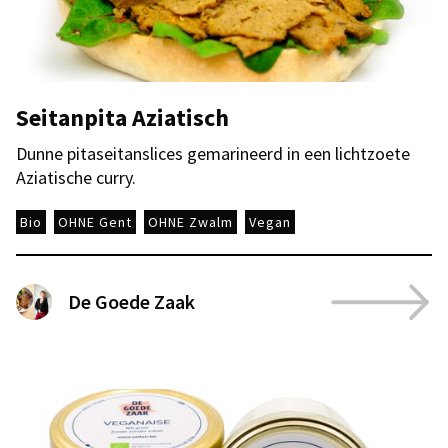
Seitanpita Aziatisch
Dunne pitaseitanslices gemarineerd in een lichtzoete
Aziatische curry.
Bio
OHNE Gent
OHNE Zwalm
Vegan
De Goede Zaak