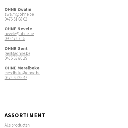
OHNE Zwalm
zwalm@ohne.be
0476 61 08 02
OHNE Nevele
nevele@ohne.be
09 247 07 15
OHNE Gent
gent@ohne.be
0485 53 80 29
OHNE Merelbeke
merelbeke@ohne.be
0474 69 25 47
ASSORTIMENT
Alle producten