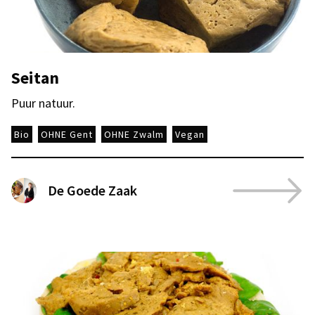
Seitan
Puur natuur.
Bio
OHNE Gent
OHNE Zwalm
Vegan
De Goede Zaak