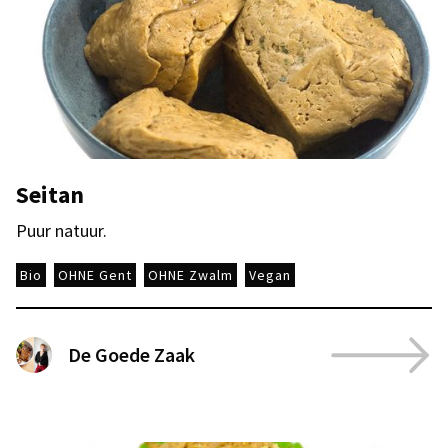
Seitan
Puur natuur.
Bio
OHNE Gent
OHNE Zwalm
Vegan
De Goede Zaak