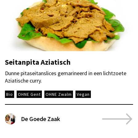
Seitanpita Aziatisch
Dunne pitaseitanslices gemarineerd in een lichtzoete
Aziatische curry.
Bio
OHNE Gent
OHNE Zwalm
Vegan
De Goede Zaak