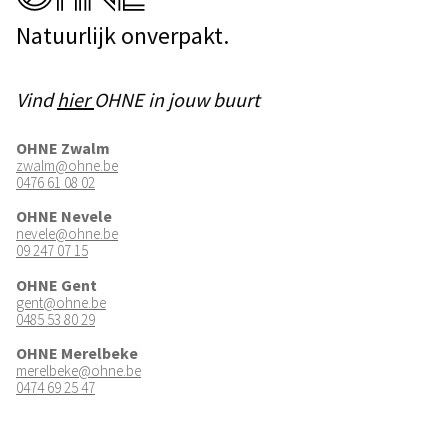
Natuurlijk onverpakt.
Vind
hier
OHNE in jouw buurt
OHNE Zwalm
zwalm@ohne.be
0476 61 08 02
OHNE Nevele
nevele@ohne.be
09 247 07 15
OHNE Gent
gent@ohne.be
0485 53 80 29
OHNE Merelbeke
merelbeke@ohne.be
0474 69 25 47