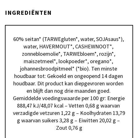
INGREDIËNTEN
60% seitan* (TARWEgluten*, water, SOJAsaus*), 
water, HAVERMOUT*, CASHEWNOOT*, 
zonnebloemolie*, TARWEbloem*, rozijn*, 
maiszetmeel*, lookpoeder*, oregano*, 
johannesbroodpitmeel* (*bio). Ten minste 
houdbaar tot: Gekoeld en ongeopend 14 dagen 
houdbaar. Dit product kan diepgevroren worden 
en blijft dan nog drie maanden goed. 
Gemiddelde voedingswaarde per 100 gr: Energie 
888,47 kJ/48,07 kcal – Vetten 0,68 g waarvan 
verzadigde vetzuren 1,22 g – Koolhydraten 13,79 
g waarvan suikers 3,28 g – Eiwitten 20,02 g – 
Zout 0,76 g