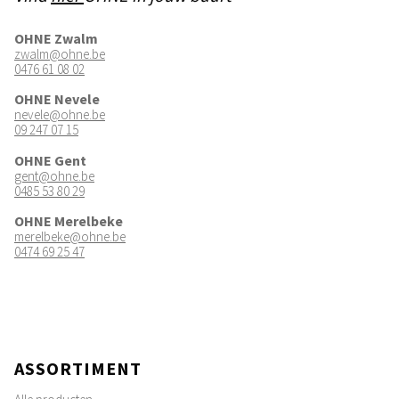
OHNE Zwalm
zwalm@ohne.be
0476 61 08 02
OHNE Nevele
nevele@ohne.be
09 247 07 15
OHNE Gent
gent@ohne.be
0485 53 80 29
OHNE Merelbeke
merelbeke@ohne.be
0474 69 25 47
ASSORTIMENT