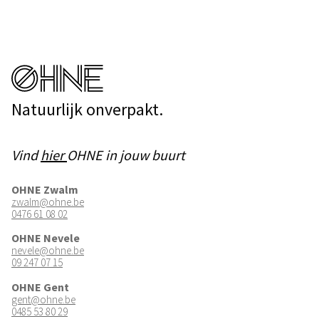
Natuurlijk onverpakt.
Vind
hier
OHNE in jouw buurt
OHNE Zwalm
zwalm@ohne.be
0476 61 08 02
OHNE Nevele
nevele@ohne.be
09 247 07 15
OHNE Gent
gent@ohne.be
0485 53 80 29