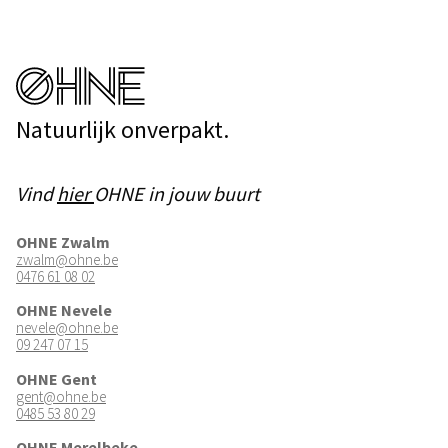
Natuurlijk onverpakt.
Vind
hier
OHNE in jouw buurt
OHNE Zwalm
zwalm@ohne.be
0476 61 08 02
OHNE Nevele
nevele@ohne.be
09 247 07 15
OHNE Gent
gent@ohne.be
0485 53 80 29
OHNE Merelbeke