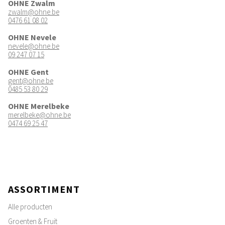
OHNE Zwalm
zwalm@ohne.be
0476 61 08 02
OHNE Nevele
nevele@ohne.be
09 247 07 15
OHNE Gent
gent@ohne.be
0485 53 80 29
OHNE Merelbeke
merelbeke@ohne.be
0474 69 25 47
ASSORTIMENT
Alle producten
Groenten & Fruit