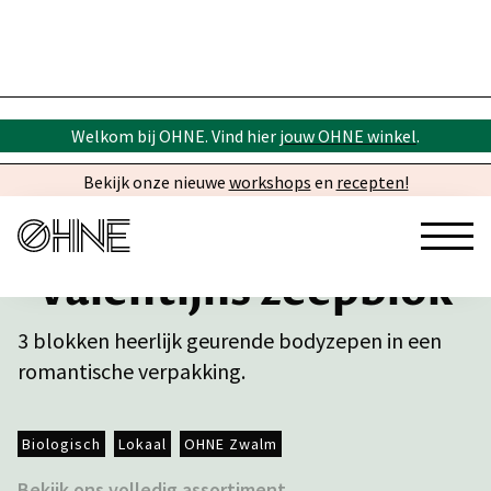
Welkom bij OHNE. Vind hier
jouw OHNE winkel
.
Bekijk onze nieuwe
workshops
en
recepten!
Valentijns zeepblok
3 blokken heerlijk geurende bodyzepen in een
romantische verpakking.
Biologisch
Lokaal
OHNE Zwalm
Bekijk ons volledig assortiment →