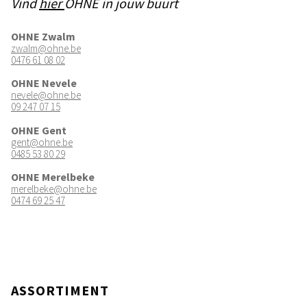
Vind
hier
OHNE in jouw buurt
OHNE Zwalm
zwalm@ohne.be
0476 61 08 02
OHNE Nevele
nevele@ohne.be
09 247 07 15
OHNE Gent
gent@ohne.be
0485 53 80 29
OHNE Merelbeke
merelbeke@ohne.be
0474 69 25 47
ASSORTIMENT