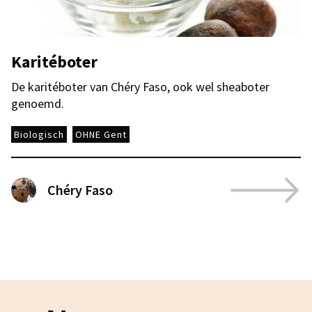
Karitéboter
De karitéboter van Chéry Faso, ook wel sheaboter
genoemd.
Biologisch
OHNE Gent
Chéry Faso