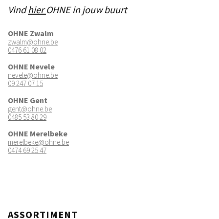
Vind
hier
OHNE in jouw buurt
OHNE Zwalm
zwalm@ohne.be
0476 61 08 02
OHNE Nevele
nevele@ohne.be
09 247 07 15
OHNE Gent
gent@ohne.be
0485 53 80 29
OHNE Merelbeke
merelbeke@ohne.be
0474 69 25 47
ASSORTIMENT