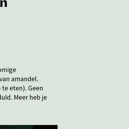
en
romige
 van amandel.
 te eten). Geen
duld. Meer heb je