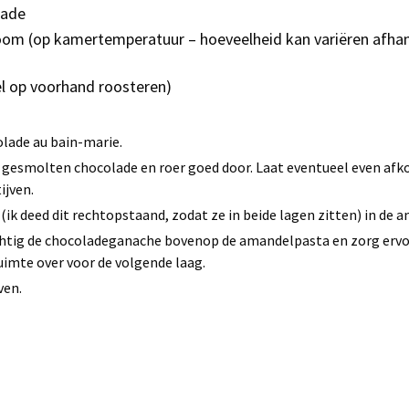
lade
room (op kamertemperatuur – hoeveelheid kan variëren afhan
l op voorhand roosteren)
lade au bain-marie.
 gesmolten chocolade en roer goed door. Laat eventueel even afko
ijven.
ik deed dit rechtopstaand, zodat ze in beide lagen zitten) in de 
ichtig de chocoladeganache bovenop de amandelpasta en zorg ervo
uimte over voor de volgende laag.
ven.