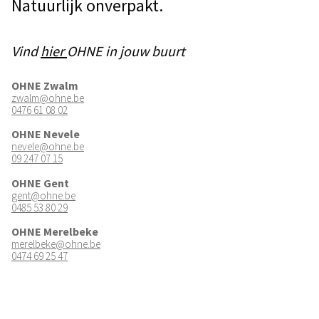
Natuurlijk onverpakt.
Vind
hier
OHNE in jouw buurt
OHNE Zwalm
zwalm@ohne.be
0476 61 08 02
OHNE Nevele
nevele@ohne.be
09 247 07 15
OHNE Gent
gent@ohne.be
0485 53 80 29
OHNE Merelbeke
merelbeke@ohne.be
0474 69 25 47