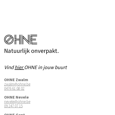
Natuurlijk onverpakt.
Vind
hier
OHNE in jouw buurt
OHNE Zwalm
zwalm@ohne.be
0476 61 08 02
OHNE Nevele
nevele@ohne.be
09 247 07 15
OHNE Gent