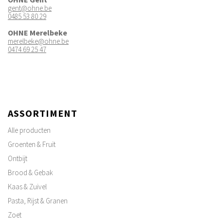
gent@ohne.be
0485 53 80 29
OHNE Merelbeke
merelbeke@ohne.be
0474 69 25 47
ASSORTIMENT
Alle producten
Groenten & Fruit
Ontbijt
Brood & Gebak
Kaas & Zuivel
Pasta, Rijst & Granen
Zoet