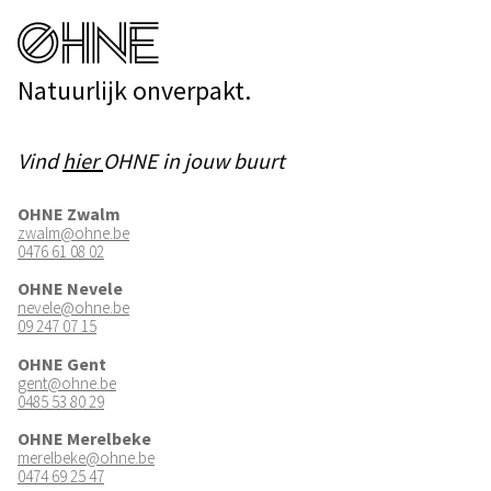
Natuurlijk onverpakt.
Vind
hier
OHNE in jouw buurt
OHNE Zwalm
zwalm@ohne.be
0476 61 08 02
OHNE Nevele
nevele@ohne.be
09 247 07 15
OHNE Gent
gent@ohne.be
0485 53 80 29
OHNE Merelbeke
merelbeke@ohne.be
0474 69 25 47