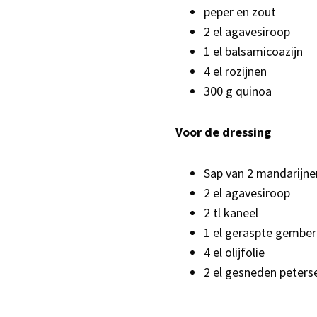
peper en zout
2 el agavesiroop
1 el balsamicoazijn
4 el rozijnen
300 g quinoa
Voor de dressing
Sap van 2 mandarijne
2 el agavesiroop
2 tl kaneel
1 el geraspte gember
4 el olijfolie
2 el gesneden peterse