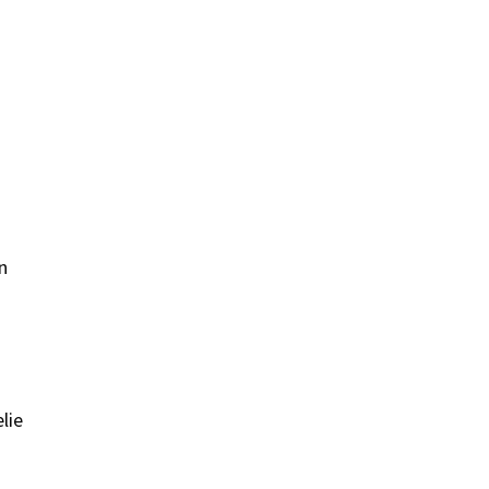
n
lie