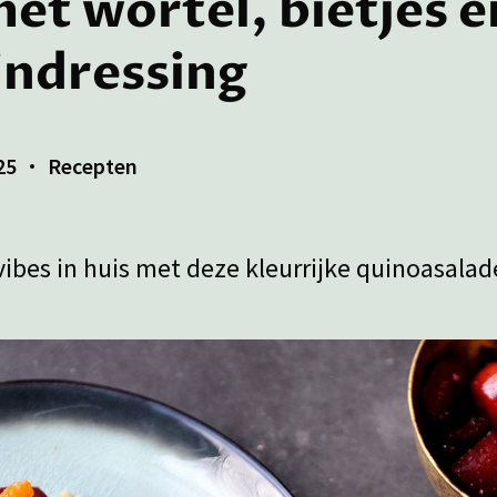
et wortel, bietjes e
ndressing
25
Recepten
ibes in huis met deze kleurrijke quinoasalad