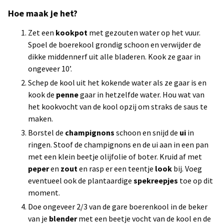
Hoe maak je het?
Zet een
kookpot
met gezouten water op het vuur.
Spoel de boerekool grondig schoon en verwijder de
dikke middennerf uit alle bladeren. Kook ze gaar in
ongeveer 10’.
Schep de kool uit het kokende water als ze gaar is en
kook de
penne
gaar in hetzelfde water. Hou wat van
het kookvocht van de kool opzij om straks de saus te
maken.
Borstel de
champignons
schoon en snijd de
ui
in
ringen. Stoof de champignons en de ui aan in een pan
met een klein beetje olijfolie of boter. Kruid af met
peper
en
zout
en rasp er een teentje
look
bij. Voeg
eventueel ook de plantaardige
spekreepjes
toe op dit
moment.
Doe ongeveer 2/3 van de gare boerenkool in de beker
van je
blender
met een beetje vocht van de kool en de