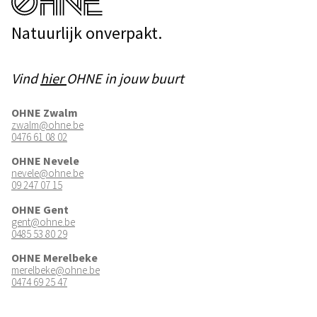
Natuurlijk onverpakt.
Vind
hier
OHNE in jouw buurt
OHNE Zwalm
zwalm@ohne.be
0476 61 08 02
OHNE Nevele
nevele@ohne.be
09 247 07 15
OHNE Gent
gent@ohne.be
0485 53 80 29
OHNE Merelbeke
merelbeke@ohne.be
0474 69 25 47