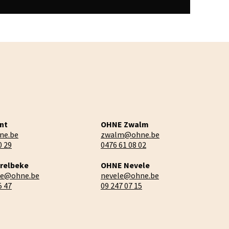
nt
OHNE Zwalm
ne.be
zwalm@ohne.be
0 29
0476 61 08 02
relbeke
OHNE Nevele
ke@ohne.be
nevele@ohne.be
5 47
09 247 07 15