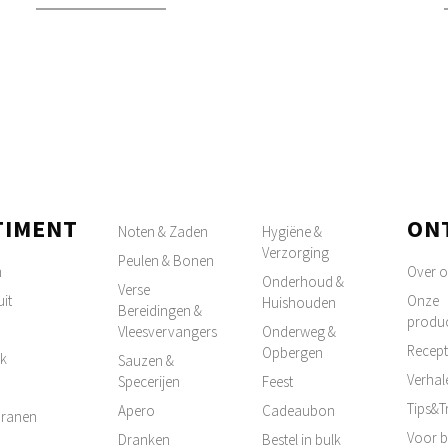
TIMENT
ON
Noten & Zaden
Hygiëne &
Verzorging
Peulen & Bonen
n
Over 
Onderhoud &
Verse
it
Onze
Huishouden
Bereidingen &
produ
Vleesvervangers
Onderweg &
Recep
Opbergen
k
Sauzen &
Verhal
Specerijen
Feest
Tips&T
Apero
Cadeaubon
 Granen
Voor b
Dranken
Bestel in bulk