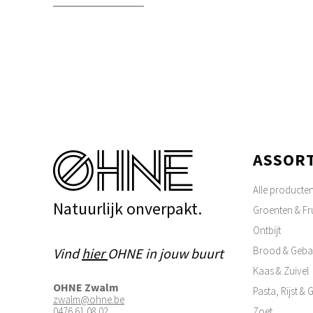
ASSOR
Alle producte
Natuurlijk onverpakt.
Groenten & Fru
Ontbijt
Brood & Geba
Vind
hier
OHNE in jouw buurt
Kaas & Zuivel
OHNE Zwalm
Pasta, Rijst &
zwalm@ohne.be
0476 61 08 02
Zoet