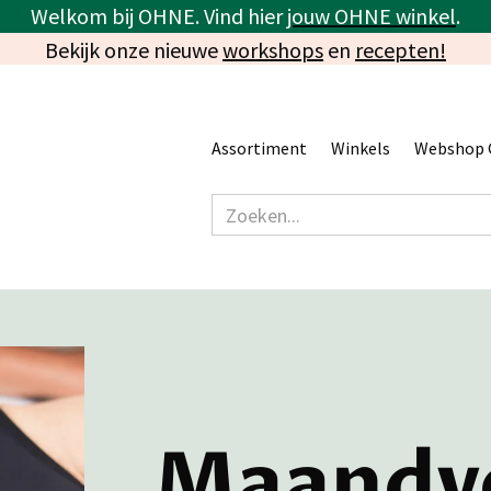
Welkom bij OHNE. Vind hier
jouw OHNE winkel
.
Bekijk onze nieuwe
workshops
en
recepten!
Assortiment
Winkels
Webshop 
Maandv