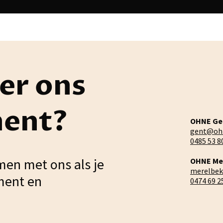
er ons
ment?
OHNE Ge
gent@oh
0485 53 8
men met ons als je
OHNE Me
merelbe
ment en
0474 69 2