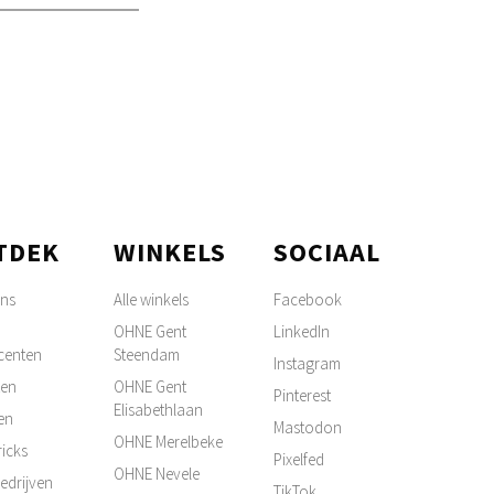
TDEK
WINKELS
SOCIAAL
ons
Alle winkels
Facebook
OHNE Gent
LinkedIn
centen
Steendam
Instagram
ten
OHNE Gent
Pinterest
Elisabethlaan
en
Mastodon
OHNE Merelbeke
ricks
Pixelfed
OHNE Nevele
edrijven
TikTok