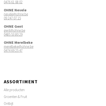
0476 61 08 02
OHNE Nevele
nevele@ohne.be
09 247 07 15
OHNE Gent
gent@ohne.be
0485 53 80 29
OHNE Merelbeke
merelbeke@ohne.be
0474 69 25 47
ASSORTIMENT
Alle producten
Groenten & Fruit
Ontbijt