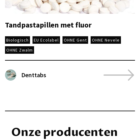
Tandpastapillen met fluor
Biologisch
EU Ecolabel
OHNE Gent
OHNE Nevele
OHNE Zwalm
Denttabs
Onze producenten