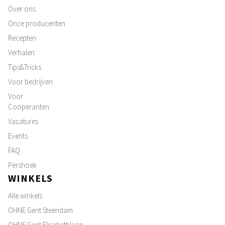
Over ons
Onze producenten
Recepten
Verhalen
Tips&Tricks
Voor bedrijven
Voor
Coöperanten
Vacatures
Events
FAQ
Pershoek
WINKELS
Alle winkels
OHNE Gent Steendam
OHNE Gent Elisabethlaan