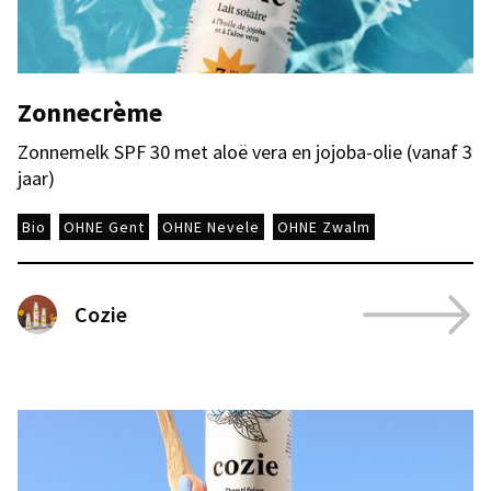
Zonnecrème
Zonnemelk SPF 30 met aloë vera en jojoba-olie (vanaf 3
jaar)
Bio
OHNE Gent
OHNE Nevele
OHNE Zwalm
Cozie