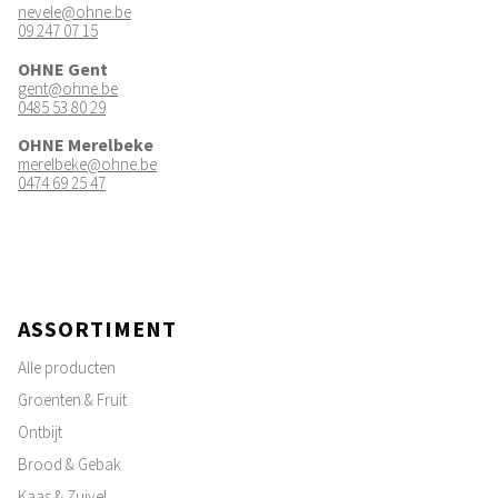
nevele@ohne.be
09 247 07 15
OHNE Gent
gent@ohne.be
0485 53 80 29
OHNE Merelbeke
merelbeke@ohne.be
0474 69 25 47
ASSORTIMENT
Alle producten
Groenten & Fruit
Ontbijt
Brood & Gebak
Kaas & Zuivel