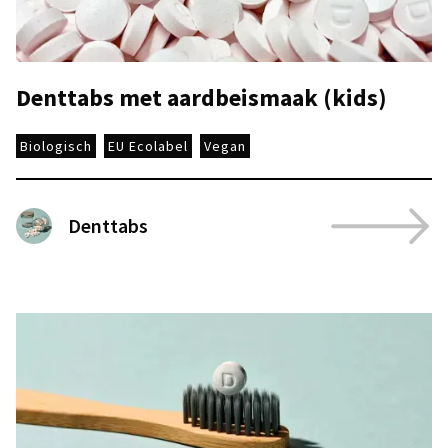
Denttabs met aardbeismaak (kids)
Biologisch
EU Ecolabel
Vegan
Denttabs