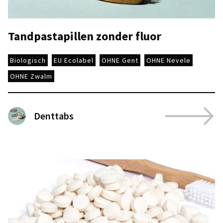
Tandpastapillen zonder fluor
Biologisch
EU Ecolabel
OHNE Gent
OHNE Nevele
OHNE Zwalm
Denttabs