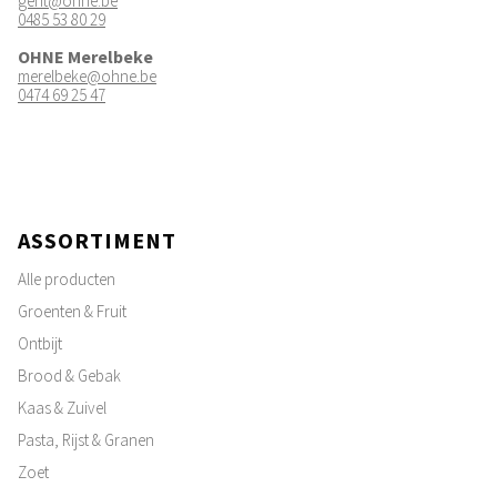
gent@ohne.be
0485 53 80 29
OHNE Merelbeke
merelbeke@ohne.be
0474 69 25 47
ASSORTIMENT
Alle producten
Groenten & Fruit
Ontbijt
Brood & Gebak
Kaas & Zuivel
Pasta, Rijst & Granen
Zoet