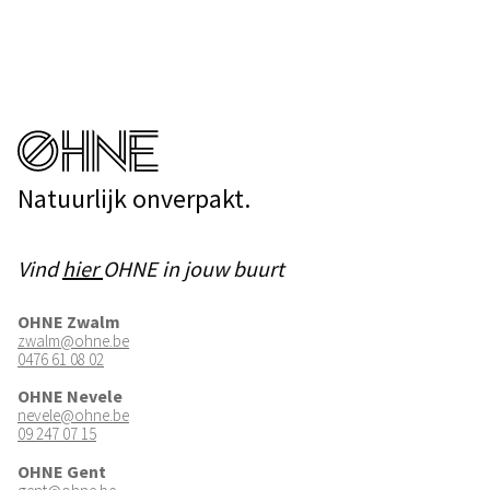
Natuurlijk onverpakt.
Vind
hier
OHNE in jouw buurt
OHNE Zwalm
zwalm@ohne.be
0476 61 08 02
OHNE Nevele
nevele@ohne.be
09 247 07 15
OHNE Gent