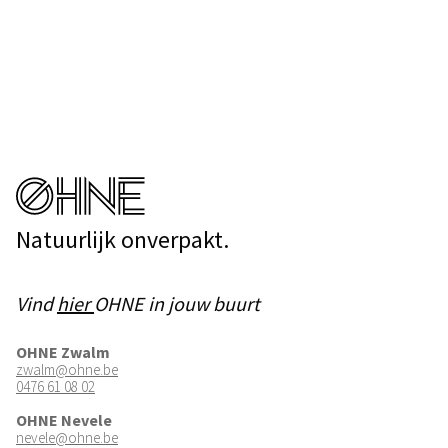
Natuurlijk onverpakt.
Vind
hier
OHNE in jouw buurt
OHNE Zwalm
zwalm@ohne.be
0476 61 08 02
OHNE Nevele
nevele@ohne.be