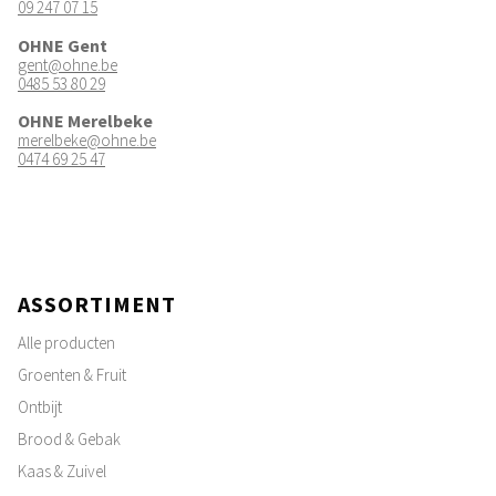
09 247 07 15
OHNE Gent
gent@ohne.be
0485 53 80 29
OHNE Merelbeke
merelbeke@ohne.be
0474 69 25 47
ASSORTIMENT
Alle producten
Groenten & Fruit
Ontbijt
Brood & Gebak
Kaas & Zuivel