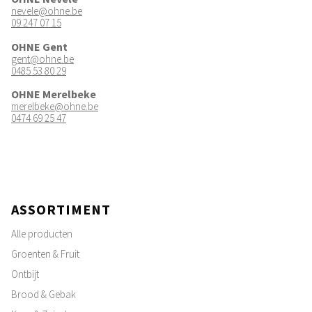
nevele@ohne.be
09 247 07 15
OHNE Gent
gent@ohne.be
0485 53 80 29
OHNE Merelbeke
merelbeke@ohne.be
0474 69 25 47
ASSORTIMENT
Alle producten
Groenten & Fruit
Ontbijt
Brood & Gebak