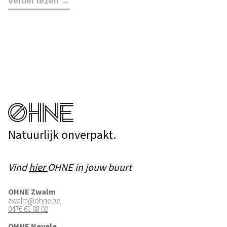
Verder lezen →
Natuurlijk onverpakt.
Vind
hier
OHNE in jouw buurt
OHNE Zwalm
zwalm@ohne.be
0476 61 08 02
OHNE Nevele