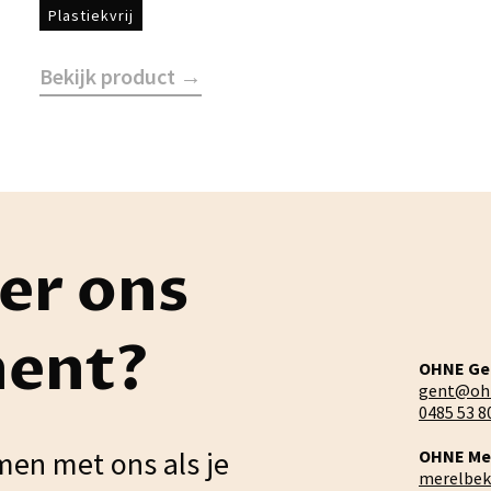
Plastiekvrij
Bekijk product →
er ons
ment?
OHNE Ge
gent@oh
0485 53 8
men met ons als je
OHNE Me
merelbe