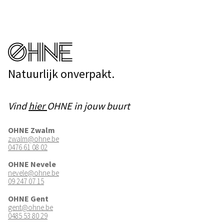
Natuurlijk onverpakt.
Vind
hier
OHNE in jouw buurt
OHNE Zwalm
zwalm@ohne.be
0476 61 08 02
OHNE Nevele
nevele@ohne.be
09 247 07 15
OHNE Gent
gent@ohne.be
0485 53 80 29