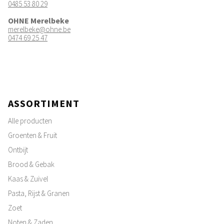
0485 53 80 29
OHNE Merelbeke
merelbeke@ohne.be
0474 69 25 47
ASSORTIMENT
Alle producten
Groenten & Fruit
Ontbijt
Brood & Gebak
Kaas & Zuivel
Pasta, Rijst & Granen
Zoet
Noten & Zaden