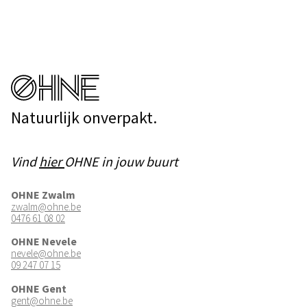
Natuurlijk onverpakt.
Vind
hier
OHNE in jouw buurt
OHNE Zwalm
zwalm@ohne.be
0476 61 08 02
OHNE Nevele
nevele@ohne.be
09 247 07 15
OHNE Gent
gent@ohne.be