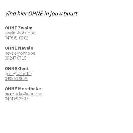
Vind
hier
OHNE in jouw buurt
OHNE Zwalm
zwalm@ohne.be
0476 61 08 02
OHNE Nevele
nevele@ohne.be
09 247 07 15
OHNE Gent
gent@ohne.be
0485 53 80 29
OHNE Merelbeke
merelbeke@ohne.be
0474 69 25 47