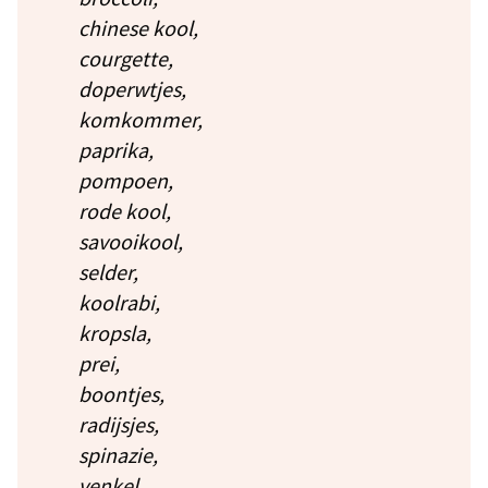
chinese kool,
courgette,
doperwtjes,
komkommer,
paprika,
pompoen,
rode kool,
savooikool,
selder,
koolrabi,
kropsla,
prei,
boontjes,
radijsjes,
spinazie,
venkel,