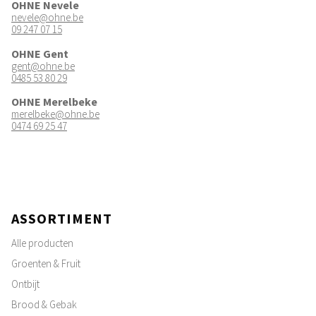
OHNE Nevele
nevele@ohne.be
09 247 07 15
OHNE Gent
gent@ohne.be
0485 53 80 29
OHNE Merelbeke
merelbeke@ohne.be
0474 69 25 47
ASSORTIMENT
Alle producten
Groenten & Fruit
Ontbijt
Brood & Gebak