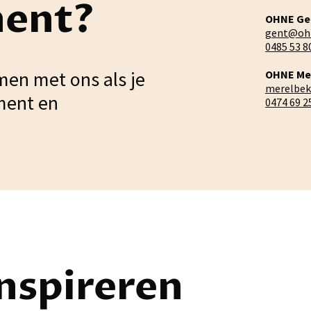
ment?
OHNE Ge
gent@oh
0485 53 8
men met ons als je
OHNE Me
merelbe
ment en
0474 69 2
inspireren