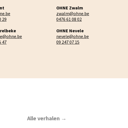
nt
OHNE Zwalm
ne.be
zwalm@ohne.be
0 29
0476 61 08 02
relbeke
OHNE Nevele
ke@ohne.be
nevele@ohne.be
5 47
09 247 07 15
Alle verhalen →