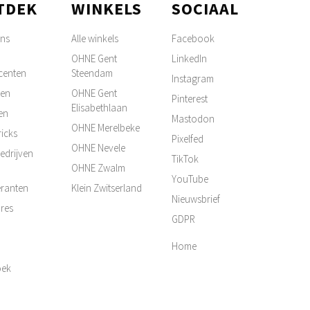
TDEK
WINKELS
SOCIAAL
ons
Alle winkels
Facebook
OHNE Gent
LinkedIn
centen
Steendam
Instagram
ten
OHNE Gent
Pinterest
Elisabethlaan
en
Mastodon
OHNE Merelbeke
ricks
Pixelfed
OHNE Nevele
edrijven
TikTok
OHNE Zwalm
YouTube
ranten
Klein Zwitserland
Nieuwsbrief
res
GDPR
Home
oek