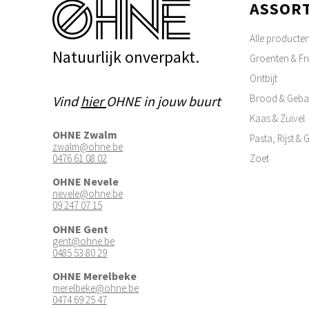
ASSOR
Alle producte
Natuurlijk onverpakt.
Groenten & Fru
Ontbijt
Brood & Geba
Vind
hier
OHNE in jouw buurt
Kaas & Zuivel
OHNE Zwalm
Pasta, Rijst &
zwalm@ohne.be
0476 61 08 02
Zoet
OHNE Nevele
nevele@ohne.be
09 247 07 15
OHNE Gent
gent@ohne.be
0485 53 80 29
OHNE Merelbeke
merelbeke@ohne.be
0474 69 25 47