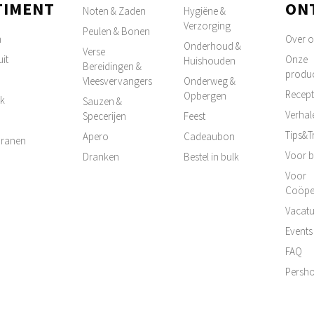
TIMENT
ON
Noten & Zaden
Hygiëne &
Verzorging
Peulen & Bonen
n
Over 
Onderhoud &
Verse
it
Onze
Huishouden
Bereidingen &
produ
Vleesvervangers
Onderweg &
Recep
Opbergen
k
Sauzen &
Verhal
Specerijen
Feest
Tips&T
Apero
Cadeaubon
 Granen
Voor b
Dranken
Bestel in bulk
Voor
Coöpe
Vacatu
Events
FAQ
Persh