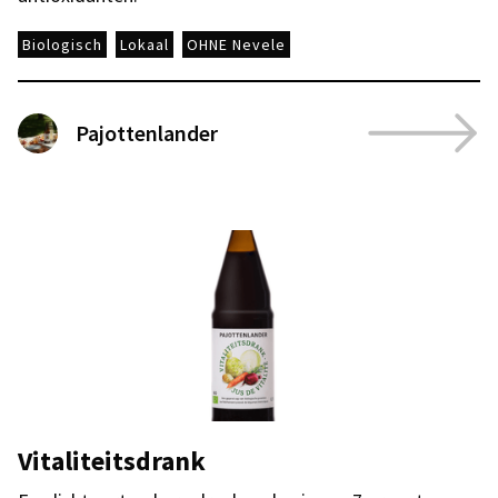
Biologisch
Lokaal
OHNE Nevele
Pajottenlander
Vitaliteitsdrank