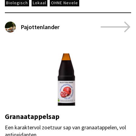
Biologisch
Lokaal
OHNE Nevele
Pajottenlander
Granaatappelsap
Een karaktervol zoetzuur sap van granaatappelen, vol
antioxidanten.