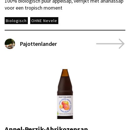
100% biologisch puur appelsap, verrijkt met ananassap
voor een tropisch moment
Biologisch
OHNE Nevele
Pajottenlander
Appel-Perzik-Abrikozensap