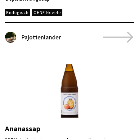
Biologisch
OHNE Nevele
Pajottenlander
Ananassap