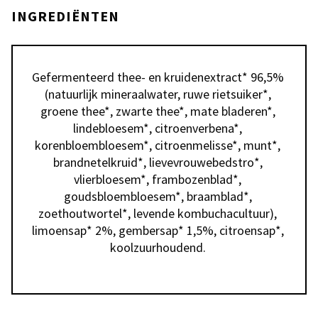
INGREDIËNTEN
Gefermenteerd thee- en kruidenextract* 96,5% 
(natuurlijk mineraalwater, ruwe rietsuiker*, 
groene thee*, zwarte thee*, mate bladeren*, 
lindebloesem*, citroenverbena*, 
korenbloembloesem*, citroenmelisse*, munt*, 
brandnetelkruid*, lievevrouwebedstro*, 
vlierbloesem*, frambozenblad*, 
goudsbloembloesem*, braamblad*, 
zoethoutwortel*, levende kombuchacultuur), 
limoensap* 2%, gembersap* 1,5%, citroensap*, 
koolzuurhoudend. 