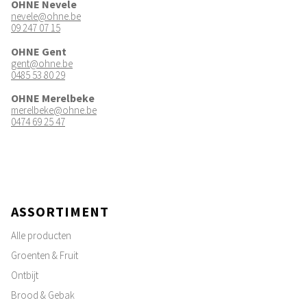
OHNE Nevele
nevele@ohne.be
09 247 07 15
OHNE Gent
gent@ohne.be
0485 53 80 29
OHNE Merelbeke
merelbeke@ohne.be
0474 69 25 47
ASSORTIMENT
Alle producten
Groenten & Fruit
Ontbijt
Brood & Gebak