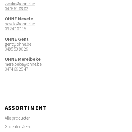
zwalm@ohne.be
0476 61 08 02
OHNE Nevele
nevele@ohne.be
09 247 07 15
OHNE Gent
gent@ohne.be
0485 53 80 29
OHNE Merelbeke
merelbeke@ohne.be
0474 69 25 47
ASSORTIMENT
Alle producten
Groenten & Fruit