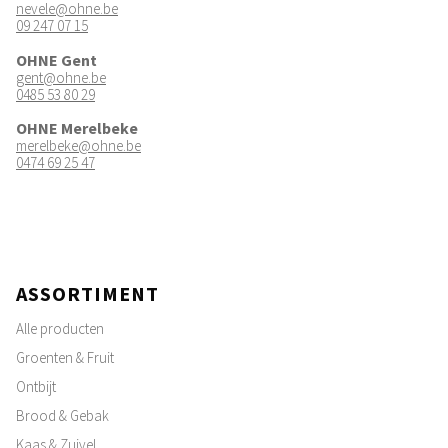
nevele@ohne.be
09 247 07 15
OHNE Gent
gent@ohne.be
0485 53 80 29
OHNE Merelbeke
merelbeke@ohne.be
0474 69 25 47
ASSORTIMENT
Alle producten
Groenten & Fruit
Ontbijt
Brood & Gebak
Kaas & Zuivel