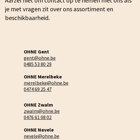
Aarzel niet om contact op te nemen met ons als
je met vragen zit over ons assortiment en
beschikbaarheid.
OHNE Gent
gent@ohne.be
0485 53 80 29
OHNE Merelbeke
merelbeke@ohne.be
0474 69 25 47
OHNE Zwalm
zwalm@ohne.be
0476 61 08 02
OHNE Nevele
nevele@ohne.be