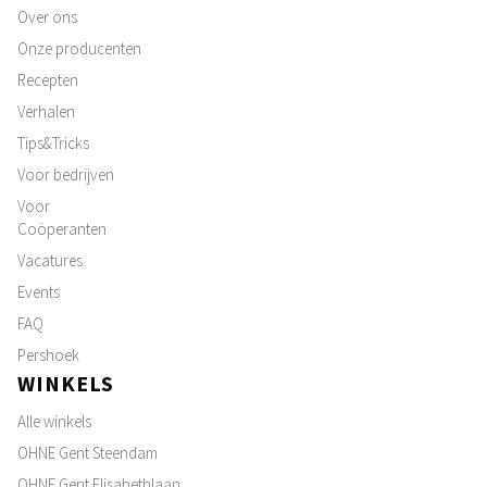
Over ons
Onze producenten
Recepten
Verhalen
Tips&Tricks
Voor bedrijven
Voor
Coöperanten
Vacatures
Events
FAQ
Pershoek
WINKELS
Alle winkels
OHNE Gent Steendam
OHNE Gent Elisabethlaan