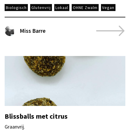
Biologisch
Glutenvrij
Lokaal
OHNE Zwalm
Vegan
Miss Barre
Blissballs met citrus
Graanvrij.