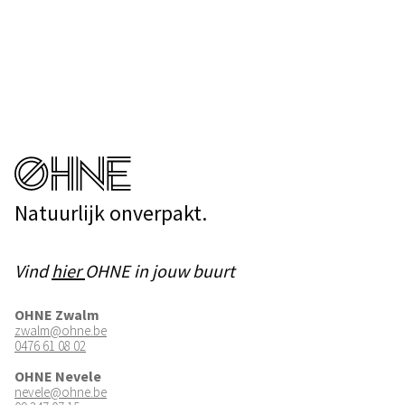
Natuurlijk onverpakt.
Vind
hier
OHNE in jouw buurt
OHNE Zwalm
zwalm@ohne.be
0476 61 08 02
OHNE Nevele
nevele@ohne.be