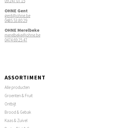
09 247 07 15
OHNE Gent
gent@ohne.be
0485 53 80 29
OHNE Merelbeke
merelbeke@ohne.be
0474 69 25 47
ASSORTIMENT
Alle producten
Groenten & Fruit
Ontbijt
Brood & Gebak
Kaas & Zuivel