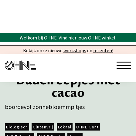
Welkom bij OHNE. Vind hier
jouw OHNE winkel
.
Bekijk onze nieuwe
workshops
en
recepten!
Dadelreepjes met
cacao
boordevol zonnebloemmpitjes
Biologisch
Glutenvrij
Lokaal
OHNE Gent