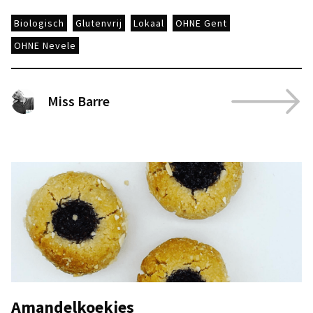
Biologisch
Glutenvrij
Lokaal
OHNE Gent
OHNE Nevele
Miss Barre
Amandelkoekjes