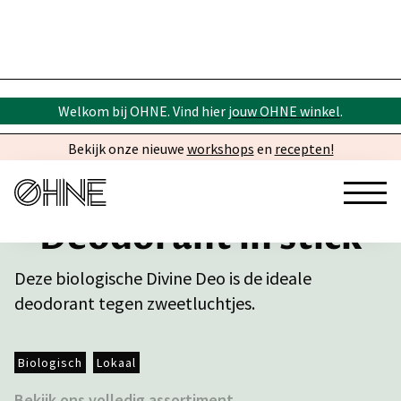
Welkom bij OHNE. Vind hier
jouw OHNE winkel
.
Bekijk onze nieuwe
workshops
en
recepten!
Deodorant in stick
Deze biologische Divine Deo is de ideale
deodorant tegen zweetluchtjes.
Biologisch
Lokaal
Bekijk ons volledig assortiment →