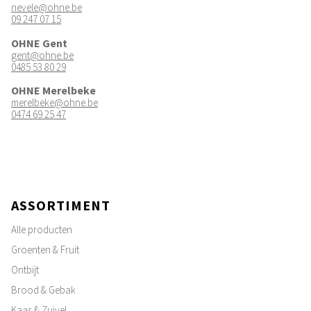
nevele@ohne.be
09 247 07 15
OHNE Gent
gent@ohne.be
0485 53 80 29
OHNE Merelbeke
merelbeke@ohne.be
0474 69 25 47
ASSORTIMENT
Alle producten
Groenten & Fruit
Ontbijt
Brood & Gebak
Kaas & Zuivel