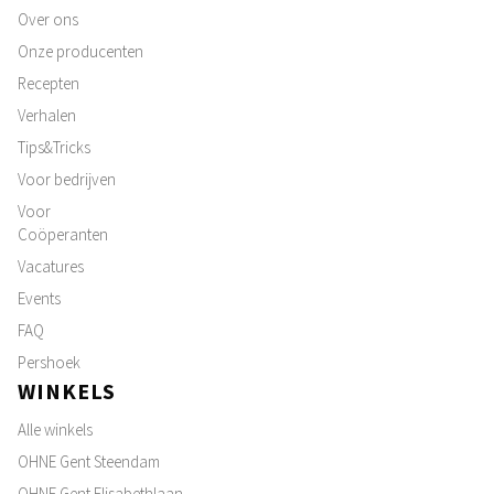
Over ons
Onze producenten
Recepten
Verhalen
Tips&Tricks
Voor bedrijven
Voor
Coöperanten
Vacatures
Events
FAQ
Pershoek
WINKELS
Alle winkels
OHNE Gent Steendam
OHNE Gent Elisabethlaan