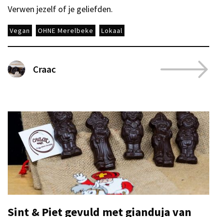
Verwen jezelf of je geliefden.
Vegan
OHNE Merelbeke
Lokaal
Craac
Sint & Piet gevuld met gianduja van