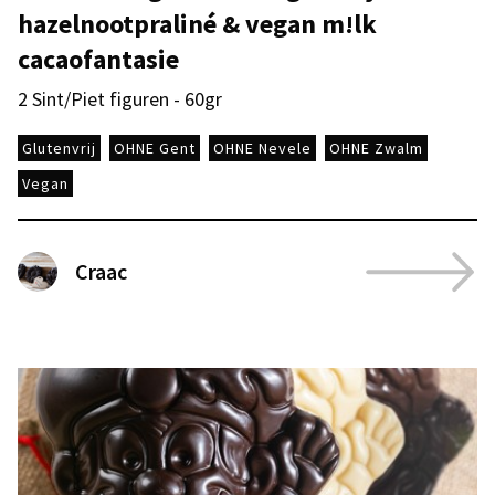
hazelnootpraliné & vegan m!lk
cacaofantasie
2 Sint/Piet figuren - 60gr
Glutenvrij
OHNE Gent
OHNE Nevele
OHNE Zwalm
Vegan
Craac