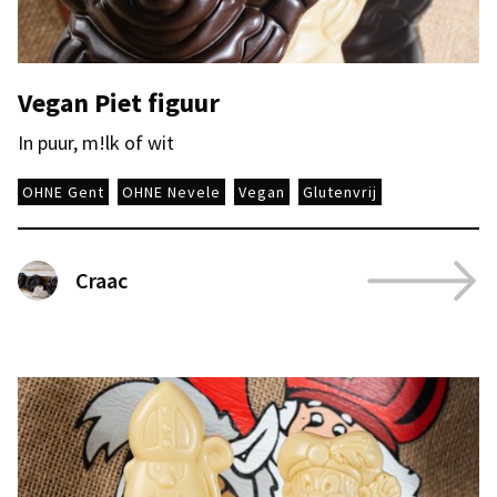
Vegan Piet figuur
In puur, m!lk of wit
OHNE Gent
OHNE Nevele
Vegan
Glutenvrij
Craac