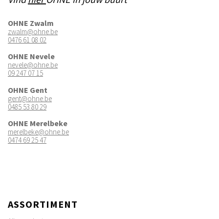
OHNE Zwalm
zwalm@ohne.be
0476 61 08 02
OHNE Nevele
nevele@ohne.be
09 247 07 15
OHNE Gent
gent@ohne.be
0485 53 80 29
OHNE Merelbeke
merelbeke@ohne.be
0474 69 25 47
ASSORTIMENT