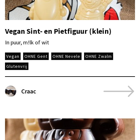
Vegan Sint- en Pietfiguur (klein)
In puur, m!lk of wit
Vegan
OHNE Gent
OHNE Nevele
OHNE Zwalm
Glutenvrij
Craac