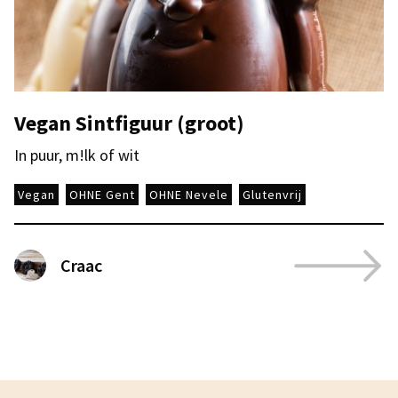
Vegan Sintfiguur (groot)
In puur, m!lk of wit
Vegan
OHNE Gent
OHNE Nevele
Glutenvrij
Craac