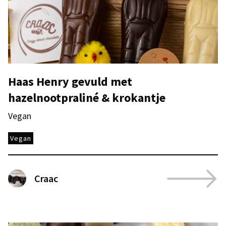
Haas Henry gevuld met
hazelnootpraliné & krokantje
Vegan
Vegan
Craac