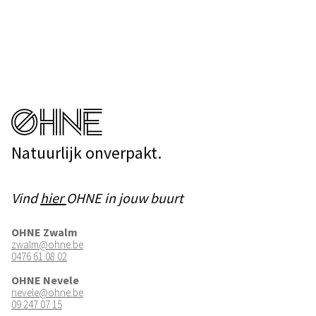
Natuurlijk onverpakt.
Vind
hier
OHNE in jouw buurt
OHNE Zwalm
zwalm@ohne.be
0476 61 08 02
OHNE Nevele
nevele@ohne.be
09 247 07 15