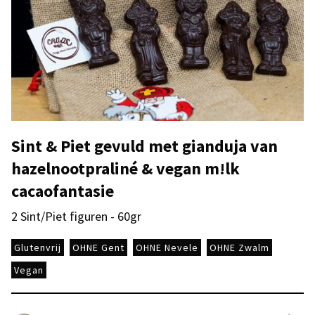
Sint & Piet gevuld met gianduja van
hazelnootpraliné & vegan m!lk
cacaofantasie
2 Sint/Piet figuren - 60gr
Glutenvrij
OHNE Gent
OHNE Nevele
OHNE Zwalm
Vegan