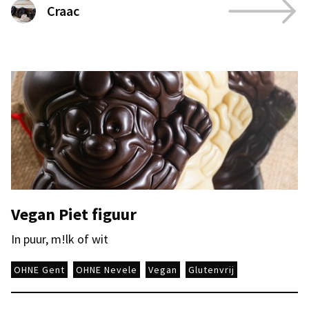
Craac
Vegan Piet figuur
In puur, m!lk of wit
OHNE Gent
OHNE Nevele
Vegan
Glutenvrij