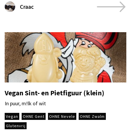
Craac
Vegan Sint- en Pietfiguur (klein)
In puur, m!lk of wit
Vegan
OHNE Gent
OHNE Nevele
OHNE Zwalm
Glutenvrij