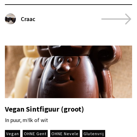
Craac
Vegan Sintfiguur (groot)
In puur, m!lk of wit
Vegan
OHNE Gent
OHNE Nevele
Glutenvrij