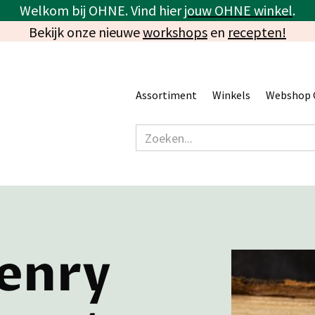
Welkom bij OHNE. Vind hier
jouw OHNE winkel
.
Bekijk onze nieuwe
workshops
en
recepten!
Assortiment
Winkels
Webshop 
enry