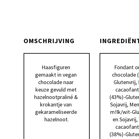
OMSCHRIJVING
INGREDIËN
Haasfiguren 
 Fondant origine 
gemaakt in vegan 
chocolade 
chocolade naar 
Glutenvrij,
keuze gevuld met 
cacaofanta
hazelnootpraliné & 
(43%)-Glutenv
krokantje van 
Sojavrij, Men
gekarameliseerde 
m!lk/wit-Glut
hazelnoot.
en Sojavrij,
cacaofanta
(38%)-Glutenv