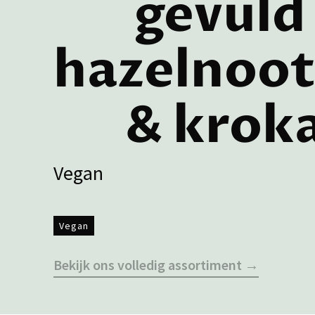
gevuld
hazelnoot
& krok
Vegan
Vegan
Bekijk ons volledig assortiment →