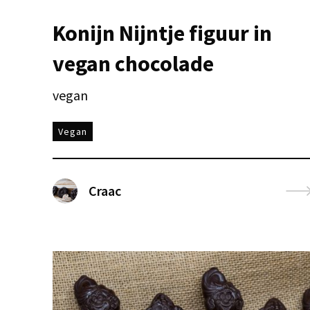
Konijn Nijntje figuur in
vegan chocolade
vegan
Vegan
Craac