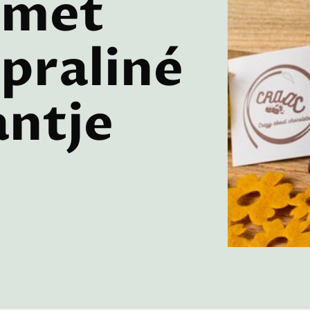
 met
praliné
antje