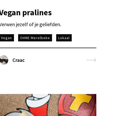
Vegan pralines
Verwen jezelf of je geliefden.
Vegan
OHNE Merelbeke
Lokaal
Craac