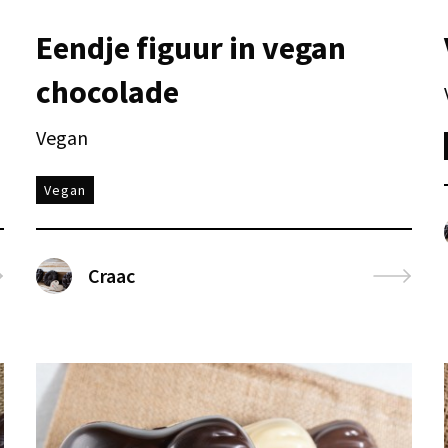
Eendje figuur in vegan
chocolade
Vegan
Vegan
Craac