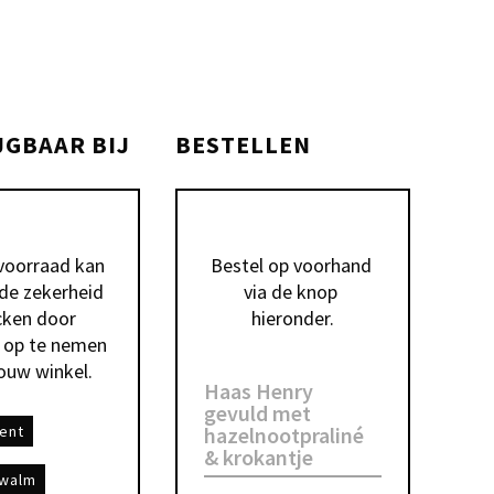
JGBAAR BIJ
BESTELLEN
voorraad kan 
Bestel op voorhand 
 de zekerheid 
via de knop 
ken door 
hieronder.
 op te nemen 
ouw winkel.
Haas Henry
gevuld met
ent
hazelnootpraliné
& krokantje
walm