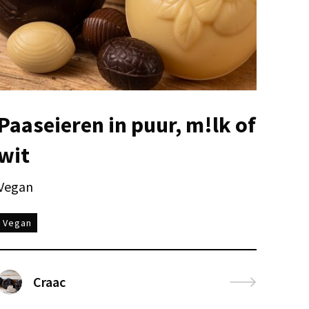
Paaseieren in puur, m!lk of
wit
Vegan
Vegan
Craac