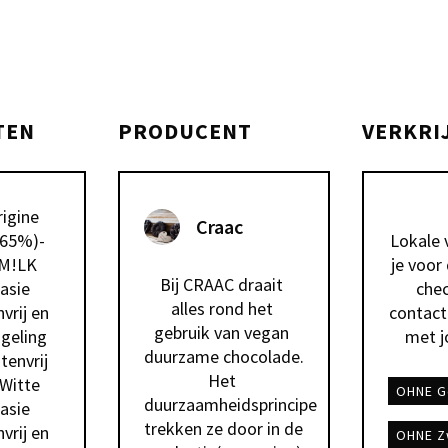
TEN
PRODUCENT
VERKRI
Craac
(65%)-
Lokale 
 M!LK 
je voor
Bij CRAAC draait 
sie 
chec
alles rond het 
rij en 
contact
gebruik van vegan 
geling 
met j
duurzame chocolade. 
envrij 
Het 
 Witte 
OHNE G
duurzaamheidsprincipe 
sie 
trekken ze door in de 
rij en 
OHNE Z