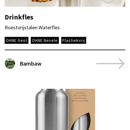
Drinkfles
Roestvrijstalen Waterfles
OHNE Gent
OHNE Nevele
Plastiekvrij
Bambaw