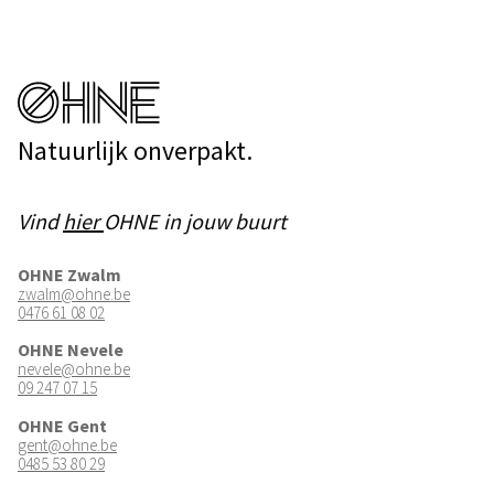
Natuurlijk onverpakt.
Vind
hier
OHNE in jouw buurt
OHNE Zwalm
zwalm@ohne.be
0476 61 08 02
OHNE Nevele
nevele@ohne.be
09 247 07 15
OHNE Gent
gent@ohne.be
0485 53 80 29