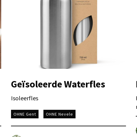
Geïsoleerde Waterfles
Isoleerfles
OHNE Gent
OHNE Nevele