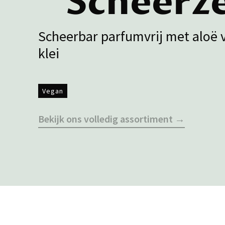
Scheerz
Scheerbar parfumvrij met aloë v
klei
Vegan
Bekijk ons volledig assortiment →