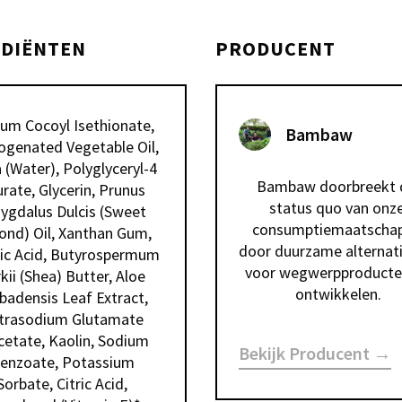
EDIËNTEN
PRODUCENT
um Cocoyl Isethionate, 
Bambaw
genated Vegetable Oil, 
(Water), Polyglyceryl-4 
Bambaw doorbreekt d
rate, Glycerin, Prunus 
status quo van onze
gdalus Dulcis (Sweet 
consumptiemaatschapp
nd) Oil, Xanthan Gum, 
door duurzame alternati
ic Acid, Butyrospermum 
voor wegwerpproducten
kii (Shea) Butter, Aloe 
ontwikkelen.
badensis Leaf Extract, 
trasodium Glutamate 
cetate, Kaolin, Sodium 
Bekijk Producent →
enzoate, Potassium 
Sorbate, Citric Acid, 