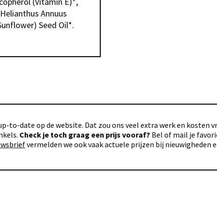
opherol (Vitamin E)*, 
Helianthus Annuus 
Sunflower) Seed Oil*.
p-to-date op de website. Dat zou ons veel extra werk en kosten vra
nkels.
Check je toch graag een prijs vooraf?
Bel of mail je favo
uwsbrief
vermelden we ook vaak actuele prijzen bij nieuwigheden 