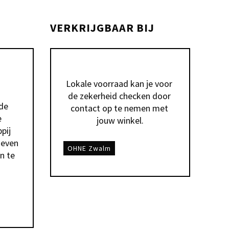
VERKRIJGBAAR BIJ
Lokale voorraad kan je voor 
de zekerheid checken door 
e 
contact op te nemen met 
 
jouw winkel.
ij 
even 
OHNE Zwalm
 te 