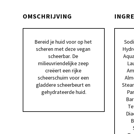
OMSCHRIJVING
INGR
Bereid je huid voor op het 
Sodi
scheren met deze vegan 
Hydro
scheerbar. De 
Aqua 
milieuvriendelijke zeep 
Lau
creëert een rijke 
Amy
scheerschuim voor een 
Almo
gladdere scheerbeurt en 
Stear
gehydrateerde huid.
Par
Bar
Te
Dia
B