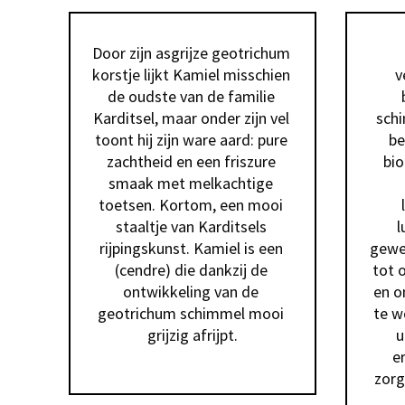
Door zijn asgrijze geotrichum 
korstje lijkt Kamiel misschien 
v
de oudste van de familie 
Karditsel, maar onder zijn vel 
schi
toont hij zijn ware aard: pure 
be
zachtheid en een friszure 
bi
smaak met melkachtige 
toetsen. Kortom, een mooi 
staaltje van Karditsels 
l
rijpingskunst. Kamiel is een 
gewe
(cendre) die dankzij de 
tot 
ontwikkeling van de 
en o
geotrichum schimmel mooi 
te w
grijzig afrijpt.
u
e
zorg