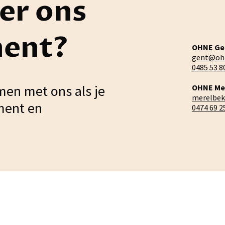
er ons
ment?
OHNE Ge
gent@oh
0485 53 8
men met ons als je
OHNE Me
merelbe
ment en
0474 69 2