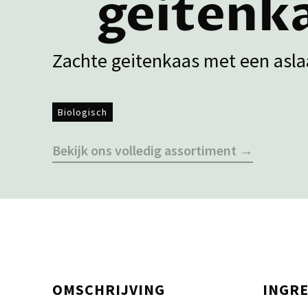
geitenk
Zachte geitenkaas met een asla
Biologisch
Bekijk ons volledig assortiment →
OMSCHRIJVING
INGR