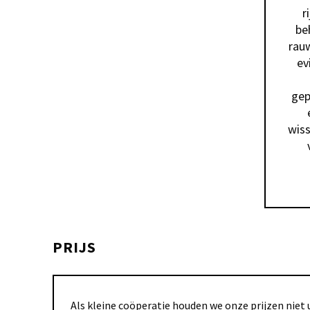
r
be
rauw
ev
gep
wiss
PRIJS
Als kleine coöperatie houden we onze prijzen niet u