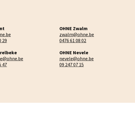
nt
OHNE Zwalm
ne.be
zwalm@ohne.be
0 29
0476 61 08 02
relbeke
OHNE Nevele
ke@ohne.be
nevele@ohne.be
5 47
09 247 07 15