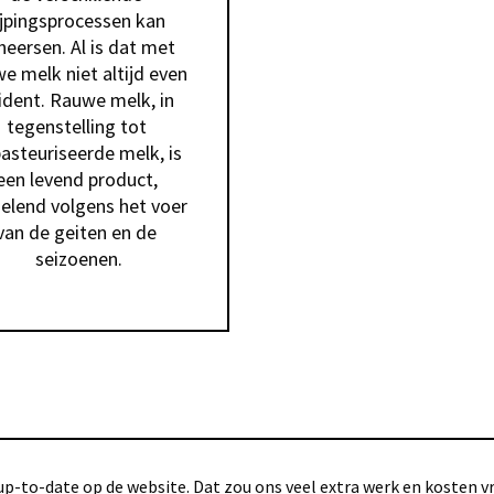
ijpingsprocessen kan 
heersen. Al is dat met 
e melk niet altijd even 
ident. Rauwe melk, in 
tegenstelling tot 
asteuriseerde melk, is 
een levend product, 
elend volgens het voer 
van de geiten en de 
seizoenen.
p-to-date op de website. Dat zou ons veel extra werk en kosten vra