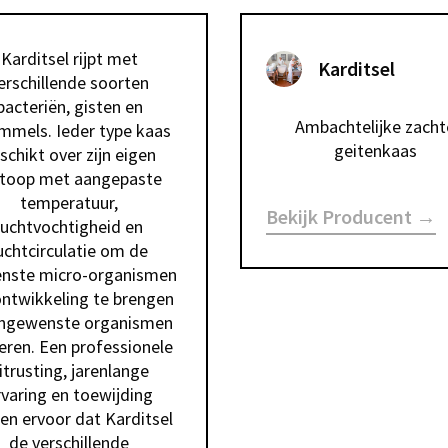
Karditsel rijpt met 
Karditsel
erschillende soorten 
bacteriën, gisten en 
Ambachtelijke zachte
mmels. Ieder type kaas 
geitenkaas 
schikt over zijn eigen 
otoop met aangepaste 
temperatuur, 
Bekijk Producent →
luchtvochtigheid en 
uchtcirculatie om de 
nste micro-organismen 
ontwikkeling te brengen 
ngewenste organismen 
eren. Een professionele 
itrusting, jarenlange 
rvaring en toewijding 
en ervoor dat Karditsel 
de verschillende 