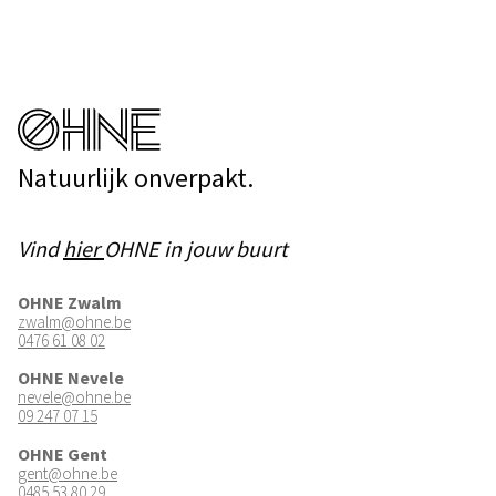
Natuurlijk onverpakt.
Vind
hier
OHNE in jouw buurt
OHNE Zwalm
zwalm@ohne.be
0476 61 08 02
OHNE Nevele
nevele@ohne.be
09 247 07 15
OHNE Gent
gent@ohne.be
0485 53 80 29