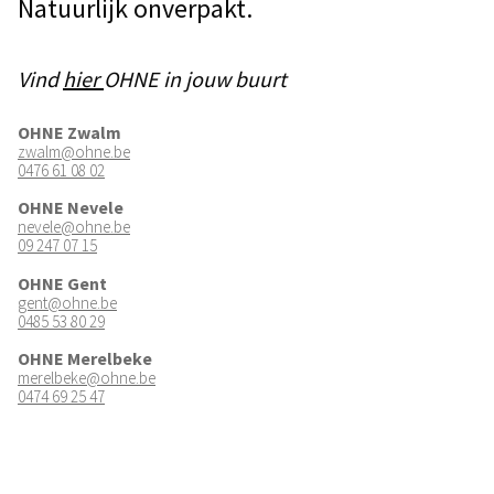
Natuurlijk onverpakt.
Vind
hier
OHNE in jouw buurt
OHNE Zwalm
zwalm@ohne.be
0476 61 08 02
OHNE Nevele
nevele@ohne.be
09 247 07 15
OHNE Gent
gent@ohne.be
0485 53 80 29
OHNE Merelbeke
merelbeke@ohne.be
0474 69 25 47