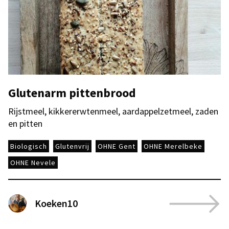
Glutenarm pittenbrood
Rijstmeel, kikkererwtenmeel, aardappelzetmeel, zaden
en pitten
Biologisch
Glutenvrij
OHNE Gent
OHNE Merelbeke
OHNE Nevele
Koeken10