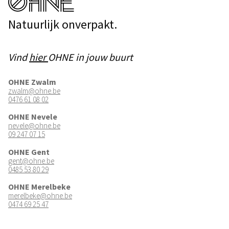
Natuurlijk onverpakt.
Vind
hier
OHNE in jouw buurt
OHNE Zwalm
zwalm@ohne.be
0476 61 08 02
OHNE Nevele
nevele@ohne.be
09 247 07 15
OHNE Gent
gent@ohne.be
0485 53 80 29
OHNE Merelbeke
merelbeke@ohne.be
0474 69 25 47