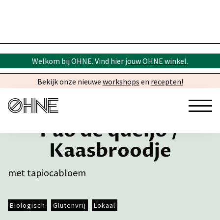
Welkom bij OHNE. Vind hier
jouw OHNE winkel
.
Bekijk onze nieuwe
workshops
en
recepten!
Pão de queijo /
Kaasbroodje
met tapiocabloem
Biologisch
Glutenvrij
Lokaal