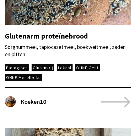
Glutenarm proteïnebrood
Sorghummeel, tapiocazetmeel, boekweitmeel, zaden
en pitten
Biologisch
Glutenvrij
Lokaal
OHNE Gent
OHNE Merelbeke
Koeken10