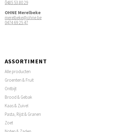
0485 53 80 29
OHNE Merelbeke
merelbeke@ohne.be
0474 69 25 47
ASSORTIMENT
Alle producten
Groenten & Fruit
Ontbijt
Brood & Gebak
Kaas & Zuivel
Pasta, Rijst & Granen
Zoet
Noten & Zaden