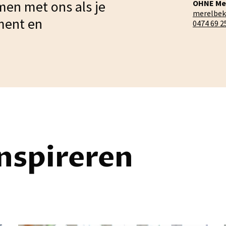
men met ons als je
OHNE Me
merelbe
ment en
0474 69 2
inspireren