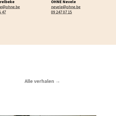
relbeke
OHNE Nevele
ke@ohne.be
nevele@ohne.be
5 47
09 247 07 15
Alle verhalen →