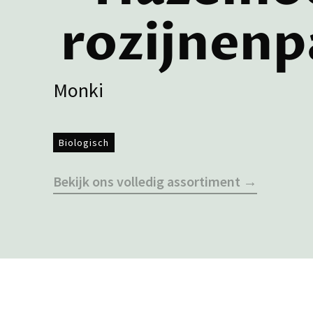
rozijnenp
Monki
Biologisch
Bekijk ons volledig assortiment →