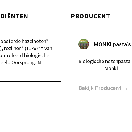
EDIËNTEN
PRODUCENT
oosterde hazelnoten* 
MONKI pasta’s
, rozijnen* (11%)*= van 
ontroleerd biologische 
Biologische notenpasta's
teelt. Oorsprong: NL
Monki
Bekijk Producent →