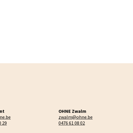
nt
OHNE Zwalm
ne.be
zwalm@ohne.be
0 29
0476 61 08 02