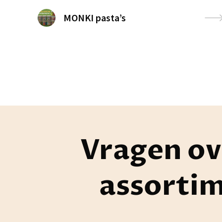
MONKI pasta’s
Vragen ov
assorti