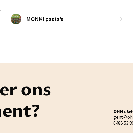
MONKI pasta’s
er ons
ment?
OHNE Ge
gent@oh
0485 53 8